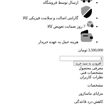
ارسال توسط فروشگاه
گارانتی اصالت و سلامت فیزیکی کالا
7 روز ضمانت تعویض کالا
هزینه حمل به عهده خریدار
3,500,000
تومان
ماساژور
قاعدگی
افزودن به سبد خرید
و
معرفی محصول
کمربند
مشخصات فنی
حرارتی
نظرات کاربران
گرین‌لاین
GL-
مشخصات
MH5
عدد
مزایای ماساژور
کاهش درد قاعدگی